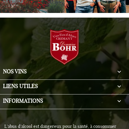

NOS VINS

LIENS UTILES
keyboard_arrow_down
INFORMATIONS
L'abus d'alcool est dangereux pour la santé, à consommer